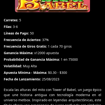
Carretes:
5
Filas:
3-6
Líneas de Pago:
50
Frecuencia de Aciertos:
37%
Frecuencia de Giros Gratis:
1 cada 70 giros
Ganancia Máxima:
x12000 apuesta
Probabilidad de Ganancia Máxima:
1 en 75000
Volatilidad:
Muy Alta
Apuesta Mínima - Máxima:
$0.30 - $300
Fecha de Lanzamiento:
25/08/2023
Escala las alturas del mito con Tower of Babel, un juego épico
que une historia antigua con tecnología moderna en el
universo metbox. Inspirado en leyendas arquitectónicas, este