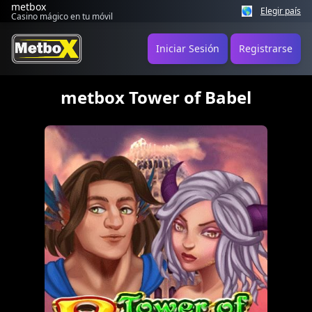
metbox
🌎
Elegir país
Casino mágico en tu móvil
Iniciar Sesión
Registrarse
metbox Tower of Babel