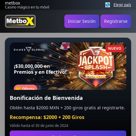
metbox
🌎
Elegir país
Casino mágico en tu móvil
Iniciar Sesión
Registrarse
NUEVO
Bonificación de Bienvenida
Obtén hasta $2000 MXN + 200 giros gratis al registrarte.
Recompensa: $2000 + 200 Giros
Válido hasta el 30 de junio de 2024